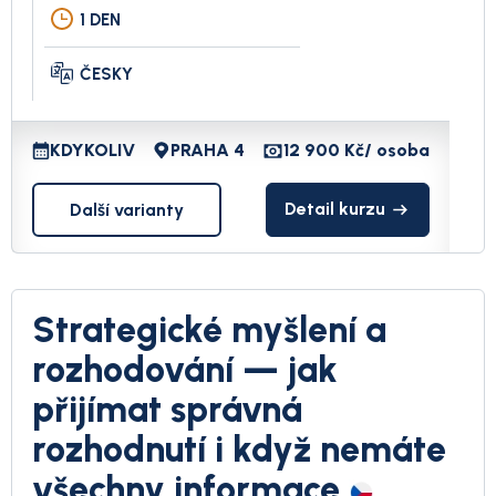
1 DEN
ČESKY
KDYKOLIV
PRAHA 4
12 900 Kč
/ osoba
Detail kurzu
Další varianty
Strategické myšlení a
rozhodování — jak
přijímat správná
rozhodnutí i když nemáte
všechny informace