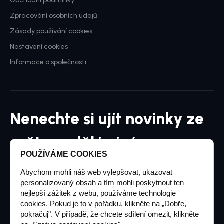
Obchodní podmínky
Zpracování osobních údajů
Zásady používání cookies
Nastavení cookies
Informace o společnosti
Nenechte si ujít novinky ze
světa vzdělávání
POUŽÍVÁME COOKIES
Přihlaste se k odběru našeho měsíčníku
Abychom mohli náš web vylepšovat, ukazovat
personalizovaný obsah a tím mohli poskytnout ten
nejlepší zážitek z webu, používáme technologie
cookies. Pokud je to v pořádku, klikněte na „Dobře,
pokračuj". V případě, že chcete sdílení omezit, klikněte
Chci dostávat informace o novinkách a akčních