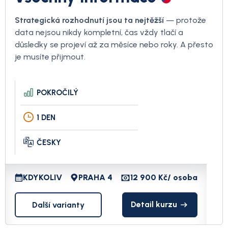
Strategická rozhodnutí jsou ta nejtěžší
— protože
data nejsou nikdy kompletní, čas vždy tlačí a
důsledky se projeví až za měsíce nebo roky. A přesto
je musíte přijmout.
POKROČILÝ
1 DEN
ČESKY
KDYKOLIV
PRAHA 4
12 900 Kč
/ osoba
Detail kurzu
Další varianty