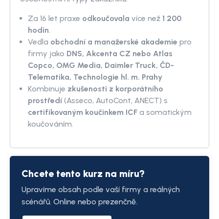
Za 16 let praxe
odkoučovala
více než
1 200
hodin
.
Vedla
obchodní a manažerské akademie
pro
firmy jako
DNS, Akcenta CZ nebo Atlas
Copco, OMG Media, Daimler Truck, ČD-
Telematika, Technologie hl. m. Prahy
Kombinuje
zkušenosti z korporátního
prostředí
(Asseco, AutoCont, ANECT) s
certifikovaným koučinkem ICF
a somatickým
koučováním.
Chcete tento kurz na míru?
Upravíme obsah podle vaší firmy a reálných
scénářů. Online nebo prezenčně.