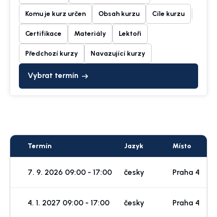
Komu je kurz určen
Obsah kurzu
Cíle kurzu
Certifikace
Materiály
Lektoři
Předchozí kurzy
Navazující kurzy
Vybrat termín
Termín
Jazyk
Místo
F
7. 9. 2026 09:00 - 17:00
česky
Praha 4
p
4. 1. 2027 09:00 - 17:00
česky
Praha 4
p