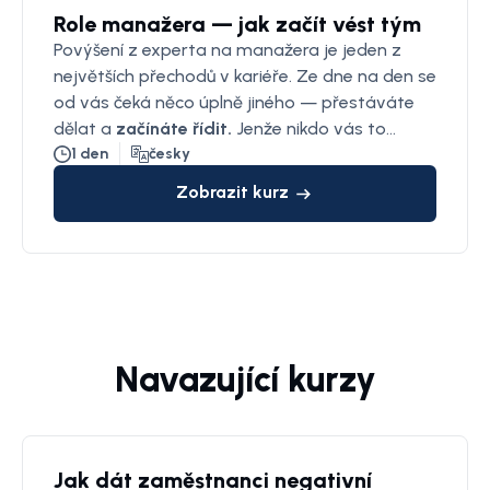
Role manažera — jak začít vést tým
Povýšení z experta na manažera je jeden z
největších přechodů v kariéře. Ze dne na den se
od vás čeká něco úplně jiného — přestáváte
dělat a
začínáte řídit.
Jenže nikdo vás to
pořádně nenaučil.
1 den
česky
Zobrazit kurz
Navazující kurzy
Jak dát zaměstnanci negativní