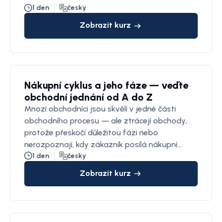
1 den
česky
Zobrazit kurz
Nákupní cyklus a jeho fáze — veďte
obchodní jednání od A do Z
Mnozí obchodníci jsou skvělí v jedné části
obchodního procesu — ale ztrácejí obchody,
protože přeskočí důležitou fázi nebo
nerozpoznají, kdy zákazník posílá nákupní
signál.
1 den
česky
Zobrazit kurz