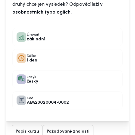
druhý chce jen výsledek? Odpověď leží v
osobnostních typologiích.
Úroveň
základní
Délka
1 den
Jazyk
česky
Kód
AIM23020004-0002
Popis kurzu
Požadované znalosti