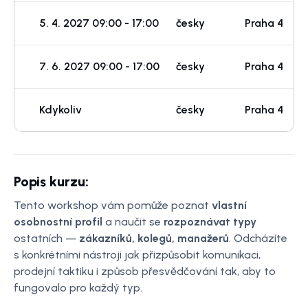
5. 4. 2027 09:00 - 17:00
česky
Praha 4
p
7. 6. 2027 09:00 - 17:00
česky
Praha 4
p
Kdykoliv
česky
Praha 4
p
Popis kurzu:
Tento workshop vám pomůže poznat
vlastní
osobnostní profil
a naučit se
rozpoznávat typy
ostatních —
zákazníků, kolegů, manažerů
. Odcházíte
s konkrétními nástroji jak přizpůsobit komunikaci,
prodejní taktiku i způsob přesvědčování tak, aby to
fungovalo pro každý typ.