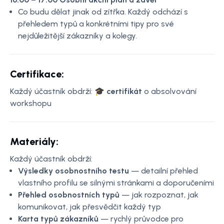
Co budu dělat jinak od zítřka. Každý odchází s
přehledem typů a konkrétními tipy pro své
nejdůležitější zákazníky a kolegy.
Certifikace:
Každý účastník obdrží: 🎓
certifikát
o absolvování
workshopu
Materiály:
Každý účastník obdrží:
Výsledky osobnostního testu
— detailní přehled
vlastního profilu se silnými stránkami a doporučeními
Přehled osobnostních typů
— jak rozpoznat, jak
komunikovat, jak přesvědčit každý typ
Karta typů zákazníků
— rychlý průvodce pro