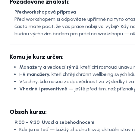
Požadované znalosti:
Předworkshopová příprava
Před workshopem si odpovězte upřímně na tyto otázky
často máte pocit, že vás práce nabíjí vs. vybíjí? Kdy 
budou výchozím bodem pro práci na workshopu — nikdo
Komu je kurz určen:
Manažery a vedoucí týmů
, kteří cítí rostoucí únav
HR manažery,
kteří chtějí chránit wellbeing svých lidí.
Všechny, kdo nesou zodpovědnost za výsledky i za l
Vhodné i preventivně
— ještě před tím, než příznak
Obsah kurzu:
9:00 – 9:30 Úvod a sebehodnocení
Kde jsme teď — každý zhodnotí svůj aktuální stav na