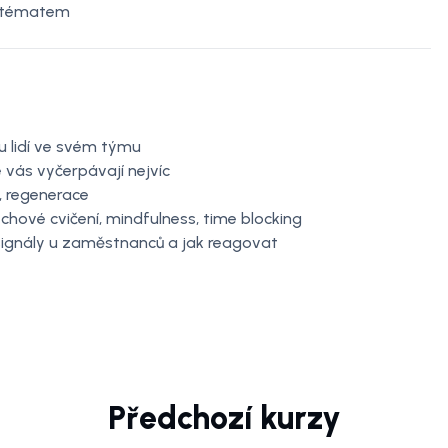
s tématem
 lidí ve svém týmu
é vás vyčerpávají nejvíc
y, regenerace
chové cvičení, mindfulness, time blocking
signály u zaměstnanců a jak reagovat
Předchozí kurzy