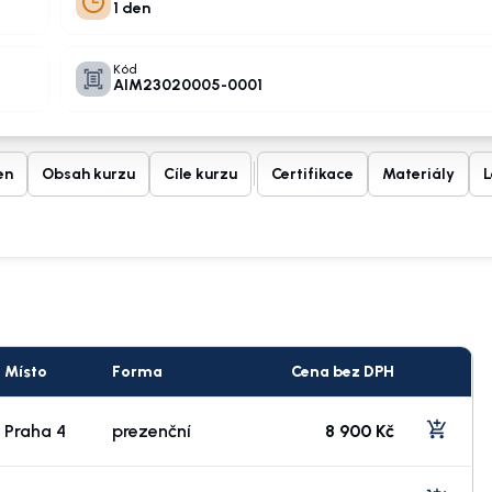
1 den
Kód
AIM23020005-0001
en
Obsah kurzu
Cíle kurzu
Certifikace
Materiály
L
Místo
Forma
Cena bez DPH
Praha 4
prezenční
8 900 Kč