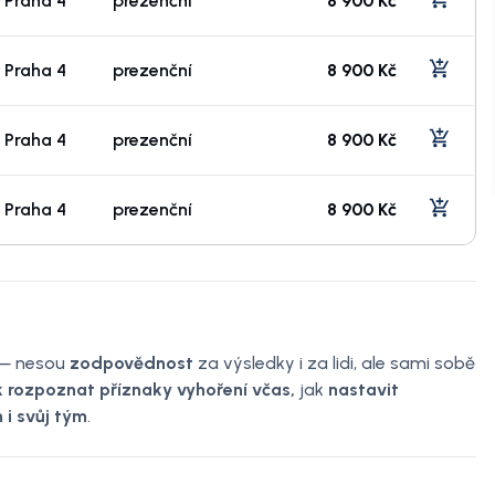
Praha 4
prezenční
8 900 Kč
Praha 4
prezenční
8 900 Kč
Praha 4
prezenční
8 900 Kč
Praha 4
prezenční
8 900 Kč
— nesou
zodpovědnost
za výsledky i za lidi, ale sami sobě
k rozpoznat příznaky vyhoření včas,
jak
nastavit
 i svůj tým
.