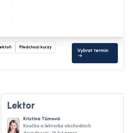
ektoři
Předchozí kurzy
Vybrat termín
Lektor
Kristina Tůmová
Koučka a lektorka obchodních
dovedností · 16 let praxe