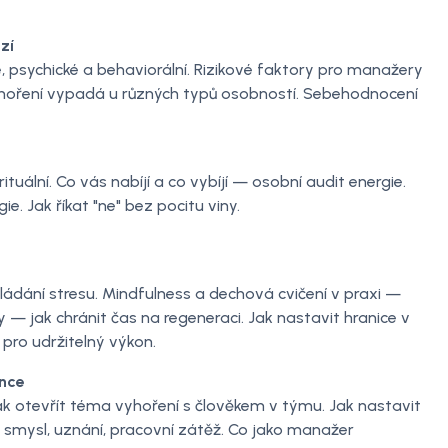
zí
, psychické a behaviorální. Rizikové faktory pro manažery
yhoření vypadá u různých typů osobností. Sebehodnocení
ituální. Co vás nabíjí a co vybíjí — osobní audit energie.
e. Jak říkat "ne" bez pocitu viny.
dání stresu. Mindfulness a dechová cvičení v praxi —
 — jak chránit čas na regeneraci. Jak nastavit hranice v
pro udržitelný výkon.
ánce
k otevřít téma vyhoření s člověkem v týmu. Jak nastavit
smysl, uznání, pracovní zátěž. Co jako manažer