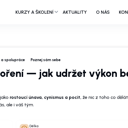
KURZY A ŠKOLENÍ
AKTUALITY
O NÁS
KON
 a spolupráce
Poznej sám sebe
ření — jak udržet výkon b
 jako
rostoucí únava, cynismus a pocit,
že nic z toho co dělá
s, ale i váš tým.
Délka