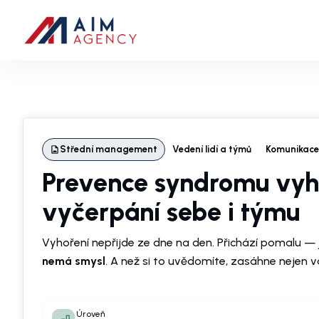
Střední management
Vedení lidí a týmů
Komunikace
Prevence syndromu vyho
vyčerpání sebe i týmu
Vyhoření nepřijde ze dne na den. Přichází pomalu —
nemá smysl
. A než si to uvědomíte, zasáhne nejen vá
Úroveň