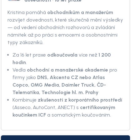
Kristina pomáhá
obchodníkům a manažerům
rozvíjet dovednosti, které skutečně mění výsledky
— od vedení obchodních rozhovorů a zvládání
námitek až po práci s emocemi a osobnostními
typy zákazníků.
Za 16 let praxe
odkoučovala
více než
1 200
hodin
.
Vedla
obchodní a manažerské akademie
pro
firmy jako
DNS, Akcenta CZ nebo Atlas
Copco, OMG Media, Daimler Truck, ČD-
Telematika, Technologie hl. m. Prahy
Kombinuje
zkušenosti z korporátního prostředí
(Asseco, AutoCont, ANECT) s
certifikovaným
koučinkem ICF
a somatickým koučováním.