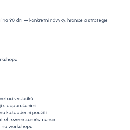
na 90 dní — konkrétní návyky, hranice a strategie
orkshopu
retací výsledků
jí s doporučeními
pro každodenní použití
at ohrožené zaměstnance
 na workshopu