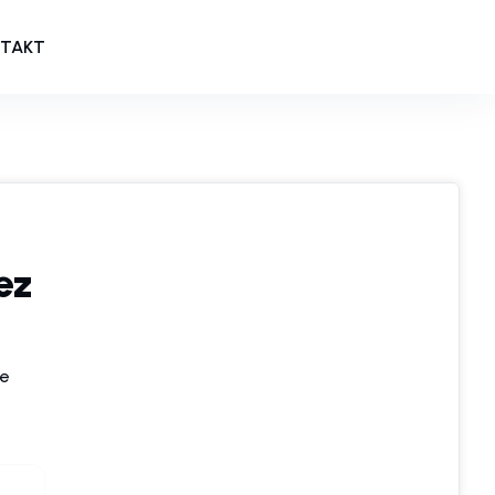
TAKT
ez
te