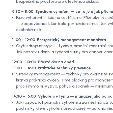
bezpečného prostoru pro otevřenou diskusi.
9:30 – 11:00 Syndrom vyhoření — co to je a jak přichá
Fáze vyhoření — kde na cestě jsme. Příznaky fyzické
— zodpovědnost, kontrola, perfekcionismus. Jak v
osobních rizik.
11:00 – 12:00 Energetický management manažera
Čtyři zdroje energie — fyzická, emoční, mentální, spir
Jak nastavit denní a týdenní rutiny pro obnovu energi
12:00 – 13:00 Přestávka na oběd
13:00 – 14:30 Praktické techniky prevence
Stresový management — techniky pro okamžité zvlá
krátká praktická cvičení. Time blocking pro manažery
práci i mimo ni. Výživa, pohyb a spánek — minimum 
14:30 – 16:00 Vyhoření v týmu — manažer jako ochr
Jak rozpoznat příznaky vyhoření u zaměstnanců. Ja
podmínky které vyhoření předcházejí — autonomie, 