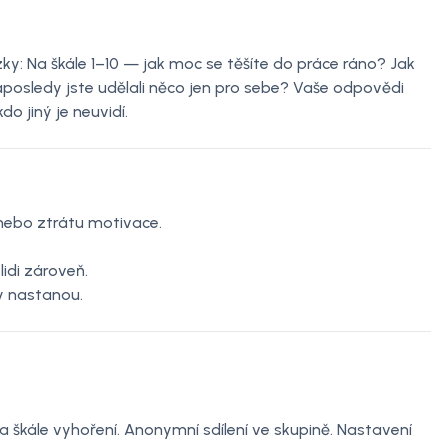
: Na škále 1–10 — jak moc se těšíte do práce ráno? Jak
naposledy jste udělali něco jen pro sebe? Vaše odpovědi
 jiný je neuvidí.
u nebo ztrátu motivace.
idi zároveň.
y nastanou.
 škále vyhoření. Anonymní sdílení ve skupině. Nastavení