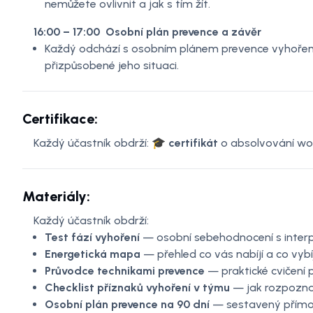
nemůžete ovlivnit a jak s tím žít.
16:00 – 17:00 Osobní plán prevence a závěr
Každý odchází s osobním plánem prevence vyhoření 
přizpůsobené jeho situaci.
Certifikace:
Každý účastník obdrží: 🎓
certifikát
o absolvování w
Materiály:
Každý účastník obdrží:
Test fází vyhoření
— osobní sebehodnocení s interp
Energetická mapa
— přehled co vás nabíjí a co vybí
Průvodce technikami prevence
— praktické cvičení 
Checklist příznaků vyhoření v týmu
— jak rozpozn
Osobní plán prevence na 90 dní
— sestavený přímo