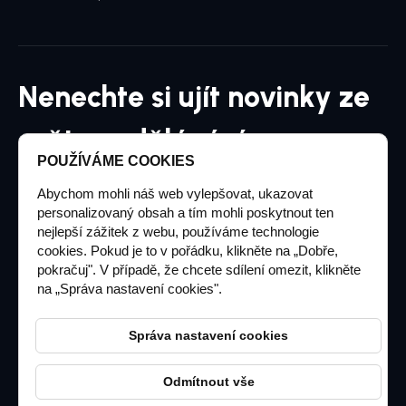
Nenechte si ujít novinky ze
světa vzdělávání
POUŽÍVÁME COOKIES
Přihlaste se k odběru našeho měsíčníku
Abychom mohli náš web vylepšovat, ukazovat
personalizovaný obsah a tím mohli poskytnout ten
nejlepší zážitek z webu, používáme technologie
cookies. Pokud je to v pořádku, klikněte na „Dobře,
pokračuj". V případě, že chcete sdílení omezit, klikněte
Chci dostávat informace o novinkách a akčních
na „Správa nastavení cookies".
nabídkách a souhlasím se zpracováním osobních
údajů pro tyto účely
Správa nastavení cookies
Odmítnout vše