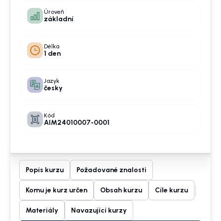
Úroveň
základní
Délka
1 den
Jazyk
česky
Kód
AIM24010007-0001
Popis kurzu
Požadované znalosti
Komu je kurz určen
Obsah kurzu
Cíle kurzu
Materiály
Navazující kurzy