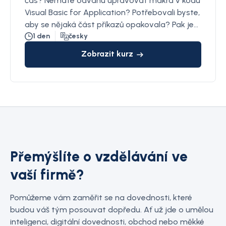
čas? Nemáte odvahu upravovat makra v kódu
Visual Basic for Application? Potřebovali byste,
aby se nějaká část příkazů opakovala? Pak je
tento kurz určen přímo pro Vás.
1 den
česky
Zobrazit kurz
Přemýšlíte o vzdělávání ve
vaší firmě?
Pomůžeme vám zaměřit se na dovednosti, které
budou váš tým posouvat dopředu. Ať už jde o umělou
inteligenci, digitální dovednosti, obchod nebo měkké