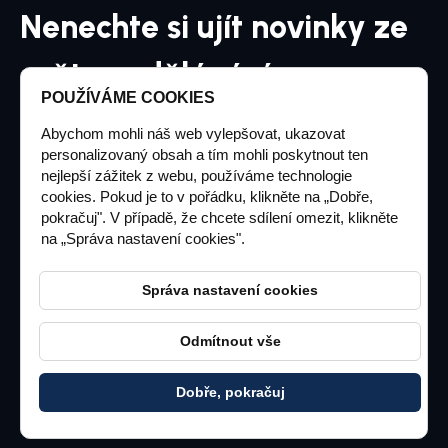
Nenechte si ujít novinky ze
světa vzdělávání
POUŽÍVÁME COOKIES
Přihlaste se k odběru našeho měsíčníku
Abychom mohli náš web vylepšovat, ukazovat
personalizovaný obsah a tím mohli poskytnout ten
nejlepší zážitek z webu, používáme technologie
cookies. Pokud je to v pořádku, klikněte na „Dobře,
pokračuj". V případě, že chcete sdílení omezit, klikněte
Chci dostávat informace o novinkách a akčních
na „Správa nastavení cookies".
nabídkách a souhlasím se zpracováním osobních
údajů pro tyto účely
Správa nastavení cookies
Odmítnout vše
© 2026 aimagency.cz Všechna práva vyhrazena
Dobře, pokračuj