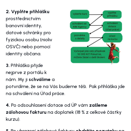
2. Vyplňte přihlášku
prostřednictvím
banovní identity,
datové schránky pro
fyzickou osobu (nioliv
OSVČ) nebo pomocí
identity občana.
3.
Přihláška přijde
nejprve z portálu k
nám. My ji
schválíme
a
potvrdíme, že se na Vás budeme těši. Pak přihláška jde
na schválení na Úřad práce.
4.
Po odsouhlasení dotace od ÚP vám
zašleme
zálohovou fakturu
na doplatek (18 % z celkové částky
kurzu).
5.
Po uhrazení zálohové faktury
obdržíte pozvánku
na