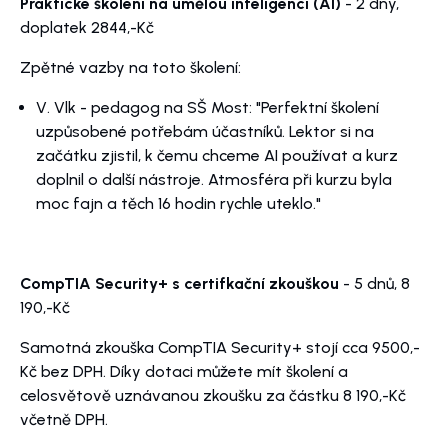
Praktické školení na umělou inteligenci (AI)
- 2 dny,
doplatek 2844,-Kč
Zpětné vazby na toto školení:
V. Vlk - pedagog na SŠ Most: "Perfektní školení
uzpůsobené potřebám účastníků. Lektor si na
začátku zjistil, k čemu chceme AI používat a kurz
doplnil o další nástroje. Atmosféra při kurzu byla
moc fajn a těch 16 hodin rychle uteklo."
CompTIA Security+ s certifkační zkouškou
- 5 dnů, 8
190,-Kč
Samotná zkouška CompTIA Security+ stojí cca 9500,-
Kč bez DPH. Díky dotaci můžete mít školení a
celosvětově uznávanou zkoušku za částku 8 190,-Kč
včetně DPH.