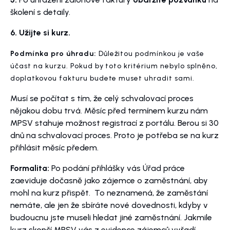
školení s detaily.
6. Užijte si kurz.
Podmínka pro úhradu:
Důležitou podmínkou je vaše
účast na kurzu. Pokud by toto kritérium nebylo splněno,
doplatkovou fakturu budete muset uhradit sami.
Musí se počítat s tím, že celý schvalovací proces
nějakou dobu trvá. Měsíc před termínem kurzu nám
MPSV stahuje možnost registrací z portálu. Berou si 30
dnů na schvalovací proces. Proto je potřeba se na kurz
přihlásit měsíc předem.
Formalita:
Po podání přihlášky vás Úřad práce
zaeviduje dočasně jako zájemce o zaměstnání, aby
mohl na kurz přispět. To neznamená, že zaměstání
nemáte, ale jen že sbíráte nové dovednosti, kdyby v
budoucnu jste museli hledat jiné zaměstnání. Jakmile
kurz skončí MPSV vás z evidence zájemců vyřadí.